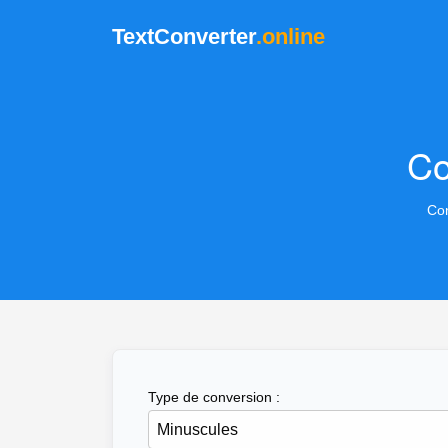
TextConverter
.online
Co
Con
Type de conversion :