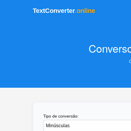
TextConverter
.online
Converso
C
Tipo de conversão: