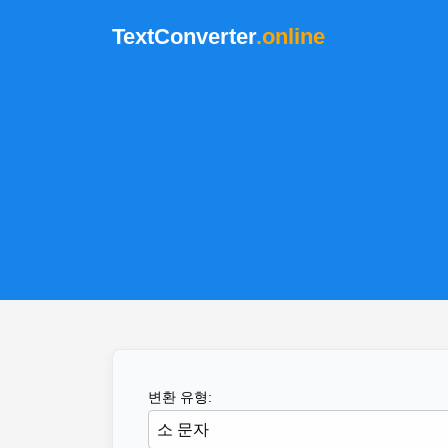
TextConverter
.online
변환 유형: