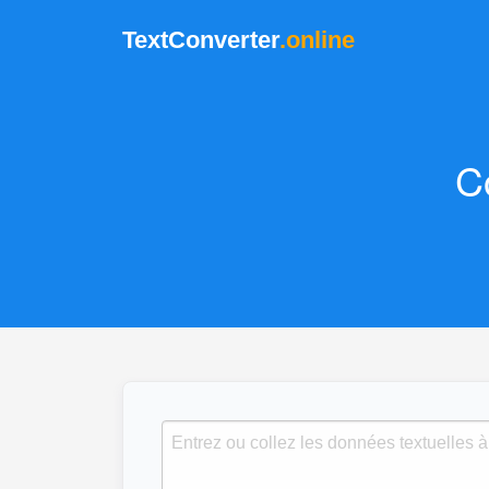
TextConverter
.online
C